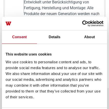
Entwickelt unter Berücksichtigung von
Fertigung, Herstellung und Montage: Alle
Produkte der neuen Generation werden nach
dem WICONA Unisys-Prinzip entwickelt.
Verbesserte ESG-Leistung
Consent
Details
About
Steigern Sie Ihre ESG-Bewertungen
(Environmental, Social and Governance) und
das Feedback Ihrer Stakeholder durch
This website uses cookies
anerkannte Zertifizierungen wie EPDs,
We use cookies to personalise content and ads, to
Cradle-to-Cradle und DNV und stärken Sie so
provide social media features and to analyse our traffic.
Ihre Marktposition.
We also share information about your use of our site with
our social media, advertising and analytics partners who
may combine it with other information that you’ve
provided to them or that they’ve collected from your use
of their services.
Beschläge
Für ein stimmiges Erscheinungsbild über das gesamte