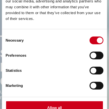
our social media, advertising and analytics partners who
may combine it with other information that you’ve
provided to them or that they’ve collected from your use
of their services.
Technische
Consent
Necessary
Selection
Spitzenleistung für
Preferences
leistungsstarke
Statistics
Gebäude
Marketing
Unsere Gebäudelösungen vereinen Präzision, gestalterische
Flexibilität und nachhaltige Innovation – und befähigen
Architekten und Investoren, mutige Konzepte mit dauerhaftem
Allow all