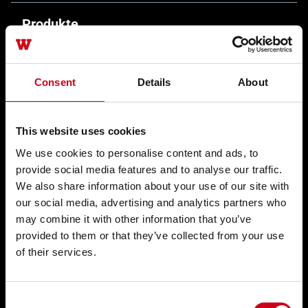
Produkte
Fassaden WICTEC
Consent
Details
About
Schiebetüren WICSLIDE
Fenster WICLINE
This website uses cookies
Sonnenschutzsystem WICSOLAIRE
We use cookies to personalise content and ads, to
provide social media features and to analyse our traffic.
Türen WICSTYLE
We also share information about your use of our site with
Zubehör
our social media, advertising and analytics partners who
may combine it with other information that you’ve
provided to them or that they’ve collected from your use
Lösungen
of their services.
Kundenspezifische Lösungen
Consent