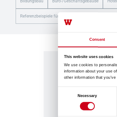
Bildungsbau
Büro-/Geschäftsgebäude
Hote
Referenzbeispiele für kundenspezifische Lösungen
Consent
This website uses cookies
We use cookies to personalis
Kontaktieren 
information about your use of
other information that you’ve
Haben Sie Fragen oder Anre
Consent
mitteilen möchten? Nehmen 
Necessary
Selection
einem Experten auf, indem 
untenstehenden Link klicke