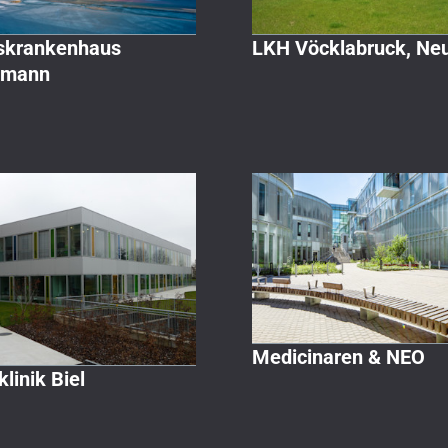
skrankenhaus
LKH Vöcklabruck, Ne
nmann
Medicinaren & NEO
linik Biel