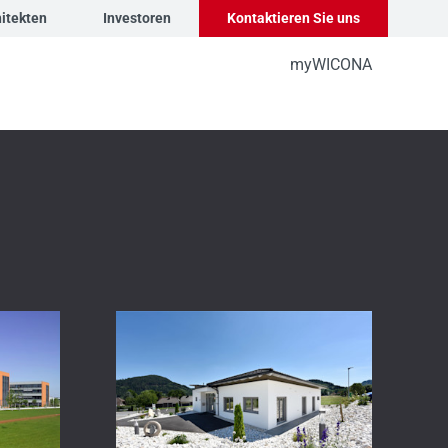
itekten
Investoren
Kontaktieren Sie uns
myWICONA