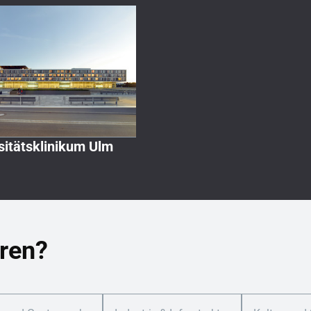
sitätsklinikum Ulm
ren?