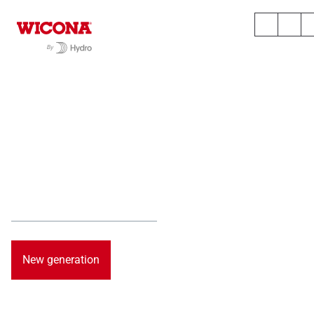
Chaque époque
apporte ses
innovations
Systèmes en aluminium durables à haute efficacité
énergétique qui offrent confort, sécurité et sûreté.
New generation