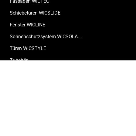
Fassaden WICTEC
Schiebetüren WICSLIDE
Fenster WICLINE
Sonnenschutzsystem WICSOLAIRE
Türen WICSTYLE
Zubehör
Lösungen
Kundenspezifische Lösungen
Technische Dokumente
Digitale Tools
Renovierung