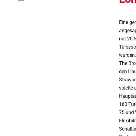
Eine ge
angesag
mit 20 
Türsyste
wurden,
The Bro
den Hau
Strawbe
spielte
Hauptau
160 Tür
75 und 
Flexibil
Schalls