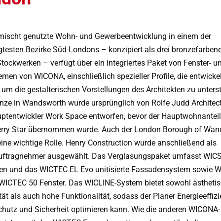
mischt genutzte Wohn- und Gewerbeentwicklung in einem der
testen Bezirke Süd-Londons – konzipiert als drei bronzefarben
Stockwerken – verfügt über ein integriertes Paket von Fenster- u
men von WICONA, einschließlich spezieller Profile, die entwickel
 um die gestalterischen Vorstellungen des Architekten zu unters
nze in Wandsworth wurde ursprünglich von Rolfe Judd Architect
ptentwickler Work Space entworfen, bevor der Hauptwohnanteil
rry Star übernommen wurde. Auch der London Borough of Wan
 eine wichtige Rolle. Henry Construction wurde anschließend als
ftragnehmer ausgewählt. Das Verglasungspaket umfasst WIC
en und das WICTEC EL Evo unitisierte Fassadensystem sowie 
WICTEC 50 Fenster. Das WICLINE-System bietet sowohl ästheti
ität als auch hohe Funktionalität, sodass der Planer Energieeffizi
chutz und Sicherheit optimieren kann. Wie die anderen WICONA-