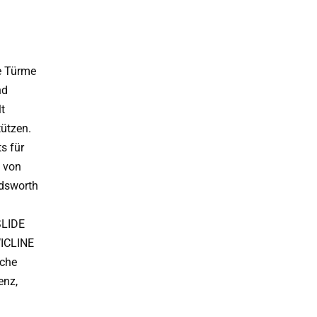
e Türme
nd
t
tützen.
s für
 von
dsworth
SLIDE
WICLINE
sche
enz,