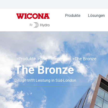
Produkte
Lösungen
Produkte
Alle Referenzen
The Bronze
The Bronze
Design trifft Leistung in Süd-London