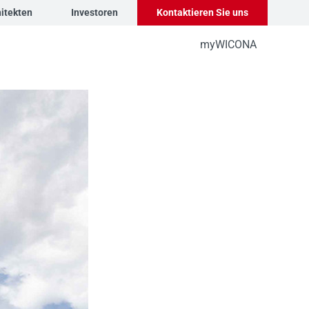
itekten
Investoren
Kontaktieren Sie uns
myWICONA