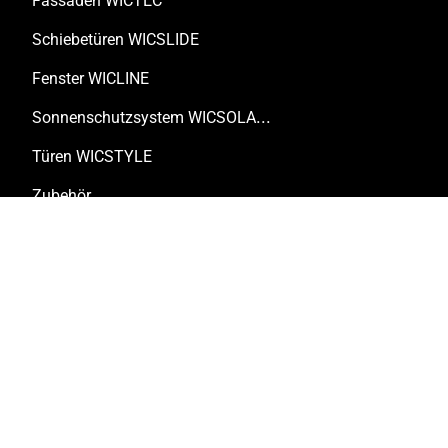
Fassaden WICTEC
Schiebetüren WICSLIDE
Fenster WICLINE
Sonnenschutzsystem WICSOLAIRE
Türen WICSTYLE
Zubehör
Lösungen
Kundenspezifische Lösungen
Technische Dokumente
Digitale Tools
Renovierung