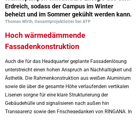
Erdreich, sodass der Campus im Winter
beheizt und im Sommer gekühlt werden kann.
Thomas Wirth, Gesamtprojektleiter bei ATP
Hoch wärmedämmende
Fassadenkonstruktion
Auch die für das Headquarter geplante Fassadenlösung
unterstreicht einen hohen Anspruch an Nachhaltigkeit und
Ästhetik. Die Rahmenkonstruktion aus weißen Aluminium
sowie die über die gesamte Höhe verlaufenden vertikalen
Lisenen sorgne für eine klare Strukturierung der
Gebäudehülle und signalisieren nach außen hin
Transparenz sowie den Frischegedanken von RINGANA. In
Kombination mit dem Pfosten-Riegel-System WICTEC 50
HI von WICONA wird so eine außergewöhnliche Optik
erreicht. Zudem werden auch in puncto Energieeffizienz