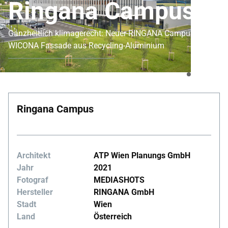
Ringana Campus
Ganzheitlich klimagerecht: Neuer RINGANA Campus erhält
WICONA Fassade aus Recycling-Aluminium
Ringana Campus
Architekt
ATP Wien Planungs GmbH
Jahr
2021
Fotograf
MEDIASHOTS
Hersteller
RINGANA GmbH
Stadt
Wien
Land
Österreich