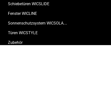
Schiebetüren WICSLIDE
Fenster WICLINE
Sonnenschutzsystem WICSOLAIRE
Türen WICSTYLE
Zubehör
Lösungen
Kundenspezifische Lösungen
Technische Dokumente
Digitale Tools
Renovierung