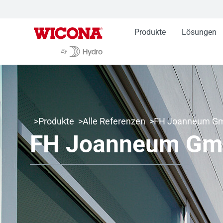
Produkte
Lösungen
Produkte
Alle Referenzen
FH Joanneum G
FH Joanneum G