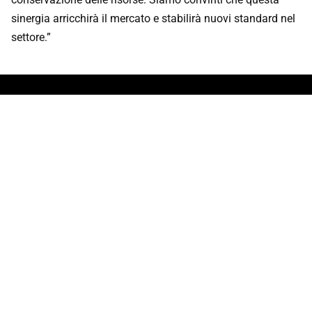
sinergia arricchirà il mercato e stabilirà nuovi standard nel
settore.”
Potresti essere interessato anche a
Più forti insieme
Siamo qui per te