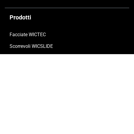
Prodotti
Facciate WICTEC
Scorrevoli WICSLIDE
Finestre WICLINE
Schermature solari WICSOLAIRE
Porte WICSTYLE
Prodotti complementari
Servizi
Soluzioni a progetto