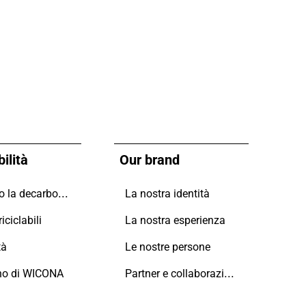
ilità
Our brand
Guidiamo la decarbonizzazione
La nostra identità
iciclabili
La nostra esperienza
tà
Le nostre persone
Partner e collaborazioni
no di WICONA
i