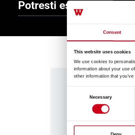
Potresti essere interes
Consent
This website uses cookies
We use cookies to personalis
information about your use of
other information that you’ve
Consent
Siamo qui per
Necessary
Selection
Contattaci e incontra i tuoi r
Contattaci
Deny