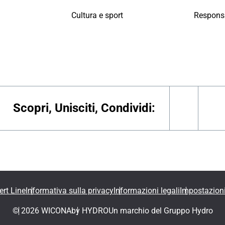
Cultura e sport
Responsa
Scopri, Unisciti, Condividi:
linkedin
yo
ert Line
Informativa sulla privacy
Informazioni legali
Impostazion
© 2026 WICONA
by HYDRO
Un marchio del Gruppo Hydro