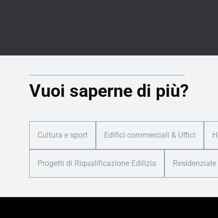
Vuoi saperne di più?
Cultura e sport
Edifici commerciali & Uffici
H
Progetti di Riqualificazione Edilizia
Residenziale