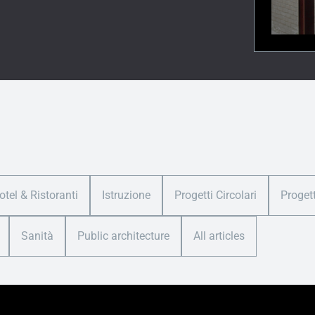
otel & Ristoranti
Istruzione
Progetti Circolari
Proget
Sanità
Public architecture
All articles