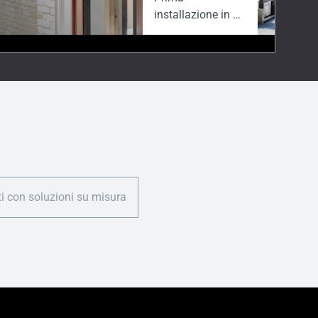
integrate con
installazione in un
principi di
contesto reale:
circolarità.
Biblioteca di
Homerton, Londra
ti con soluzioni su misura