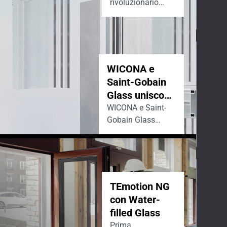
rivoluzionario
delle facciate
WICONA e
Saint-Gobain
Glass uniscono
le forze per
WICONA e Saint-
Gobain Glass
guidare il
uniscono le forze
mercato verso
per accelerare la
facciate a
decarbonizzazione,
basse
supportando il
emissioni di
settore edilizio
TEmotion NG
carbonio
nella progettazione
con Water-
di facciate
filled Glass
sostenibili
Prima