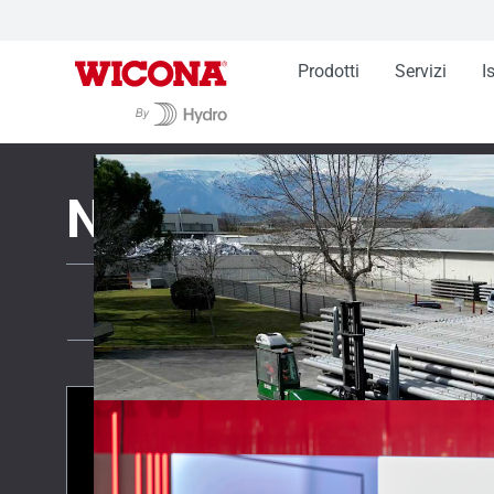
Prodotti
Servizi
I
Novità WICONA
Tutti i contenuti
Novità
Tutti