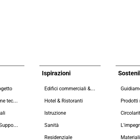
Ispirazioni
Sostenib
Edifici commerciali & Uffici
ogetto
Documentazione tecnica
Hotel & Ristoranti
Prodotti r
ali
Istruzione
Circolari
Formazione e Supporto
Sanità
L'impeg
Residenziale
Material