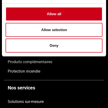
Nos solutions
Allow all
Façades WICTEC
Coulissants WICSLIDE
Allow selection
Fenêtres WICLINE
Protection solaire WICSOLAIRE
Deny
Portes WICSTYLE
Produits complémentaires
Protection incendie
Nos services
Solutions sur-mesure