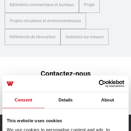
Bâtiments commerciaux et bureaux
Projet
Projets circulaires et environnementaux
Références de rénovation
Solutions sur mesure
Contactez-nous
Contactez-nous
Consent
Details
About
This website uses cookies
We use cookies to personalise content and ads, to