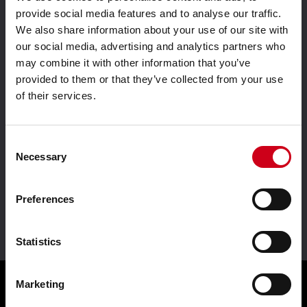
La technologie de vos idées. |
provide social media features and to analyse our traffic.
TECHNIK FÜR IDEEN.
We also share information about your use of our site with
our social media, advertising and analytics partners who
may combine it with other information that you’ve
provided to them or that they’ve collected from your use
of their services.
Solutions Aluminium bas
Porté par l'innovation
carbone
Consent
Necessary
Selection
Preferences
Leader en
écoresponsabilité
Statistics
Marketing