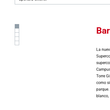
Bar
La nuev
Superco
superco
Campus N
Torre G
como si
parque.
blanco,