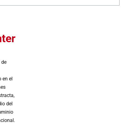
ter
 de
 en el
nes
tracta,
io del
uminio
cional.