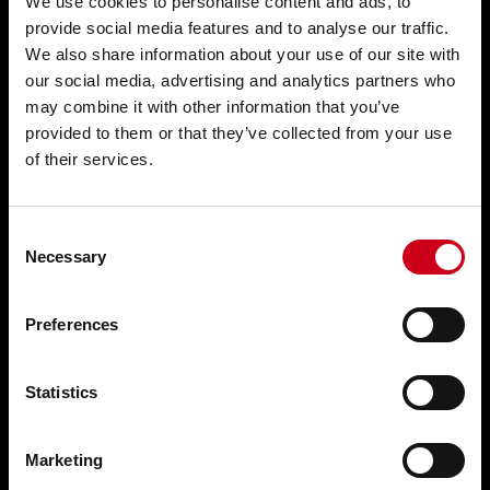
We use cookies to personalise content and ads, to
provide social media features and to analyse our traffic.
Fachadas WICTEC
We also share information about your use of our site with
our social media, advertising and analytics partners who
Ventanas WICLINE
may combine it with other information that you’ve
provided to them or that they’ve collected from your use
Correderas WICSLIDE
of their services.
Puertas WICSTYLE
Protección solar WICSOLAIRE
Consent
Necessary
Selection
Soluciones complementarias
Preferences
Servicios
Statistics
Soluciones a medida
Documentación técnica
Marketing
Nuestros softwares