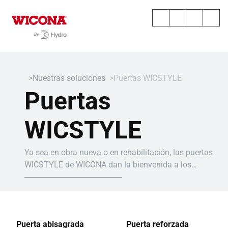
Nuestras soluciones
Puertas WICSTYLE
Puertas
WICSTYLE
Ya sea en obra nueva o en rehabilitación, las puertas
WICSTYLE de WICONA dan la bienvenida a los
edificios, ofreciendo siempre rendimiento y
funcionalidad.
Puerta abisagrada
Puerta reforzada