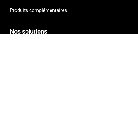
Produits complémentaires
Nos solutions
Solutions personnalisées
Documentation technique
Solutions digitales
Formation et assistance
Rénovation
Références
Bâtiments commerciaux et bureaux