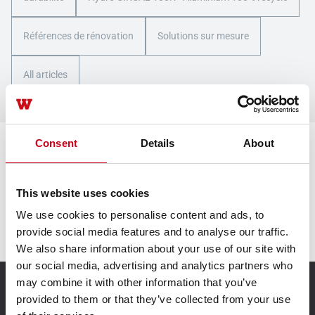
Références de rénovation
Solutions sur mesure
All articles
Consent
Details
About
Nous sommes là pour vous
This website uses cookies
Contactez-nous
We use cookies to personalise content and ads, to
provide social media features and to analyse our traffic.
We also share information about your use of our site with
our social media, advertising and analytics partners who
may combine it with other information that you’ve
La technologie de vos idées. |
provided to them or that they’ve collected from your use